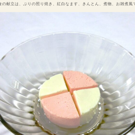
食の献立は、ぶりの照り焼き、紅白なます、きんとん、煮物、お雑煮風