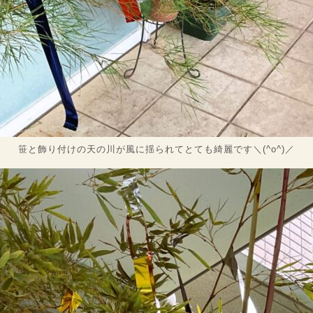
笹と飾り付けの天の川が風に揺られてとても綺麗です＼(^o^)／