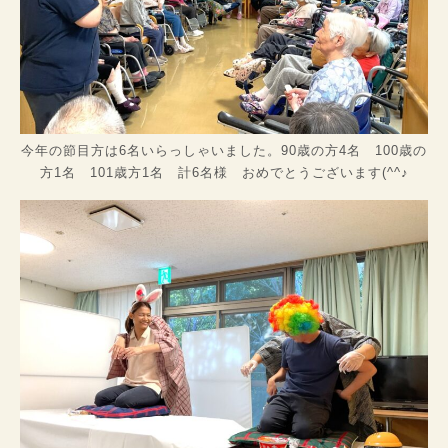
今年の節目方は6名いらっしゃいました。90歳の方4名 100歳の
方1名 101歳方1名 計6名様 おめでとうございます(^^♪