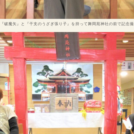
『破魔矢』と『干支のうざぎ張り子』を持って舞岡苑神社の前で記念撮