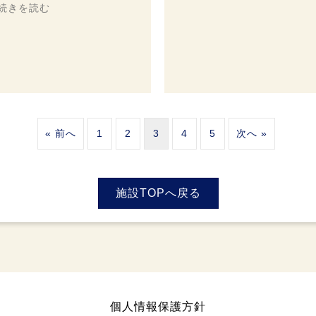
続きを読む
« 前へ
1
2
3
4
5
次へ »
施設TOPへ戻る
個人情報保護方針