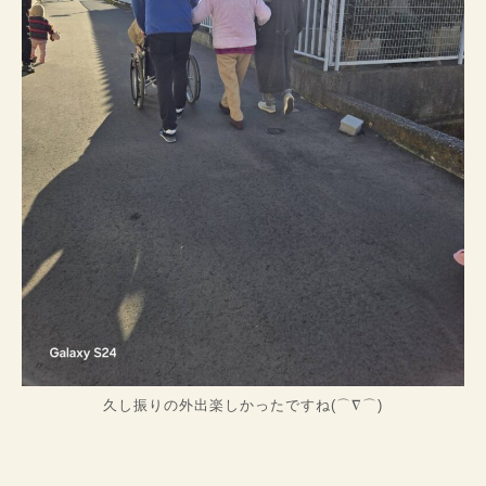
久し振りの外出楽しかったですね(⌒∇⌒)